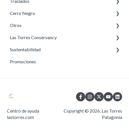
Traslados
Circuito W
Hotel
Cerro Negro
Circuito O
All Inclusive
Traslados a Las Torres Patagonia
Otros
Niños en Circuitos
Estancia Cerro Negro
Las Torres Conservancy
Camping Premium
Información Adicional
Sustentabilidad
Camping
Proyectos de Conservación
Promociones
Refugios
Conservación y sustentabilidad
Guías de trekking
Centro de ayuda
Copyright © 2026, Las Torres
lastorres.com
Patagonia