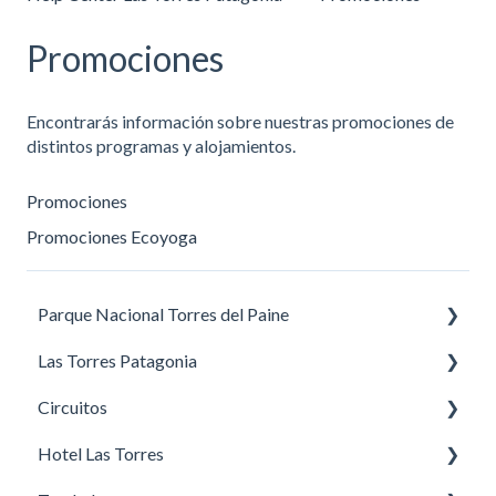
Promociones
Encontrarás información sobre nuestras promociones de
distintos programas y alojamientos.
Promociones
Promociones Ecoyoga
Parque Nacional Torres del Paine
Las Torres Patagonia
Recomendaciones para visitar el parque
Circuitos
Recomendaciones de senderos
Recomendaciones sobre la reserva Las Torres
Patagonia
Hotel Las Torres
Circuitos de Trekking
Información general sobre el Centro de Bienvenida